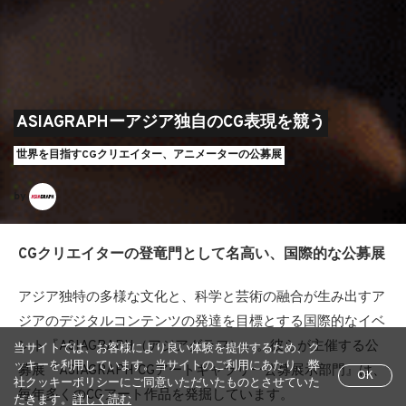
ASIAGRAPHーアジア独自のCG表現を競う
世界を目指すCGクリエイター、アニメーターの公募展
by
CGクリエイターの登竜門として名高い、国際的な公募展
アジア独特の多様な文化と、科学と芸術の融合が生み出すア
ジアのデジタルコンテンツの発達を目標とする国際的なイベ
ント『ASIAGRAPH（アジアグラフ）』。彼らが主催する公
当サイトでは、お客様により良い体験を提供するため、ク
ッキーを利用しています。当サイトのご利用にあたり、弊
募展『ASIAGRAPH CGアートギャラリー公募展示部門』は、
OK
社クッキーポリシーにご同意いただいたものとさせていた
毎年多くのCGアート作品を発掘しています。
だきます。
詳しく読む