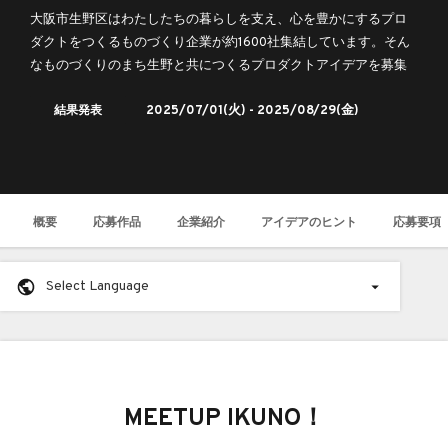
る！！ものづくりのまち生野区の共創プロ
大阪市生野区はわたしたちの暮らしを支え、心を豊かにするプロ
ジェクトIMT３期アイデア募集！
ダクトをつくるものづくり企業が約1600社集結しています。そん
なものづくりのまち生野と共につくるプロダクトアイデアを募集
します。
結果発表
2025/07/01
(火) -
2025/08/29
(金)
概要
応募作品
企業紹介
アイデアのヒント
応募要項
Select Language
MEETUP IKUNO！