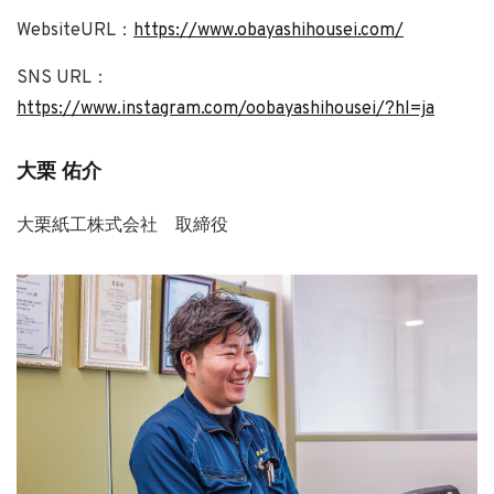
WebsiteURL：
https://www.obayashihousei.com/
SNS URL：
https://www.instagram.com/oobayashihousei/?hl=ja
大栗 佑介
大栗紙工株式会社 取締役