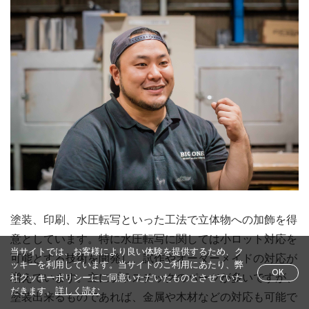
塗装、印刷、水圧転写といった工法で立体物への加飾を得
意としています。特に水圧転写に関しては小ロット対応を
当サイトでは、お客様により良い体験を提供するため、ク
可能とする技術を開発し、試作やオーダーメイドの対応が
ッキーを利用しています。当サイトのご利用にあたり、弊
OK
増えています。主にプラスチックのパーツが多いですが、
社クッキーポリシーにご同意いただいたものとさせていた
だきます。
詳しく読む
塗装出来るものであれば、金属や木材などの対応も可能で