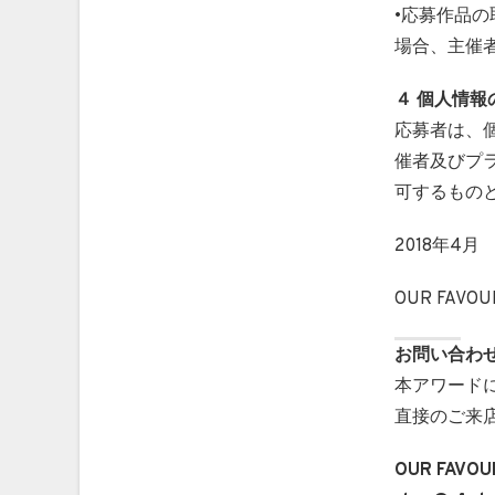
•応募作品
場合、主催
４ 個人情
応募者は、
催者及びプ
可するもの
2018年4月
OUR FAVO
お問い合わ
本アワード
直接のご来
OUR FAVOU