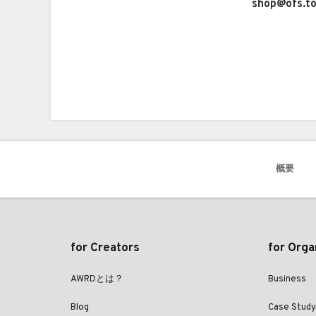
shop@ofs.t
概要
for Creators
for Orga
AWRDとは？
Business
Blog
Case Study