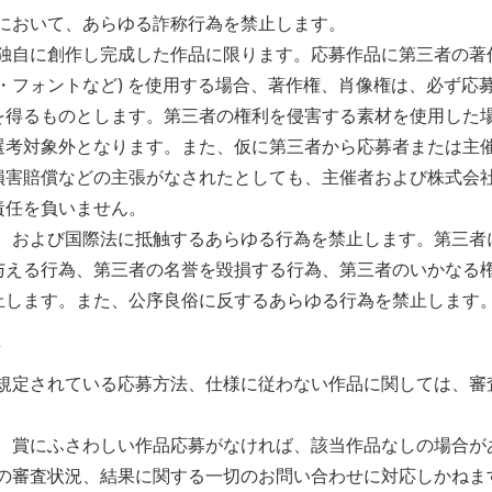
募において、あらゆる詐称行為を禁止します。
は独自に創作し完成した作品に限ります。応募作品に第三者の著
真・フォントなど) を使用する場合、著作権、肖像権は、必ず応
を得るものとします。第三者の権利を侵害する素材を使用した
選考対象外となります。また、仮に第三者から応募者または主
損害賠償などの主張がなされたとしても、主催者および株式会
責任を負いません。
法、および国際法に抵触するあらゆる行為を禁止します。第三者
与える行為、第三者の名誉を毀損する行為、第三者のいかなる
止します。また、公序良俗に反するあらゆる行為を禁止します
項
に規定されている応募方法、仕様に従わない作品に関しては、審
果、賞にふさわしい作品応募がなければ、該当作品なしの場合が
らの審査状況、結果に関する一切のお問い合わせに対応しかねま