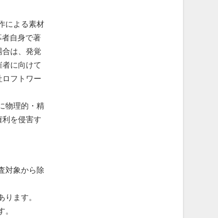
作による素材
募者自身で著
場合は、発覚
催者に向けて
社ロフトワー
に物理的・精
権利を侵害す
。
査対象から除
あります。
す。