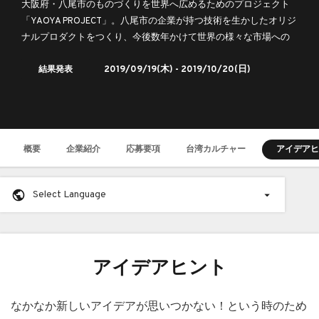
大阪府・八尾市のものづくりを世界へ広めるためのプロジェクト
「YAOYA PROJECT」。八尾市の企業が持つ技術を生かしたオリジ
ナルプロダクトをつくり、今後数年かけて世界の様々な市場への
展開をめざします。初年度の舞台は「台湾」。八尾市の企業と一
結果発表
2019/09/19
(木) -
2019/10/20
(日)
緒に台湾市場に挑戦してくれるクリエイターを募集します。
概要
企業紹介
応募要項
台湾カルチャー
アイデアヒ
Select Language
アイデアヒント
なかなか新しいアイデアが思いつかない！という時のため