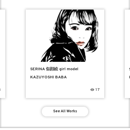
SERINA 似顔絵 girl model
KAZUYOSHI BABA
4
17
See All Works