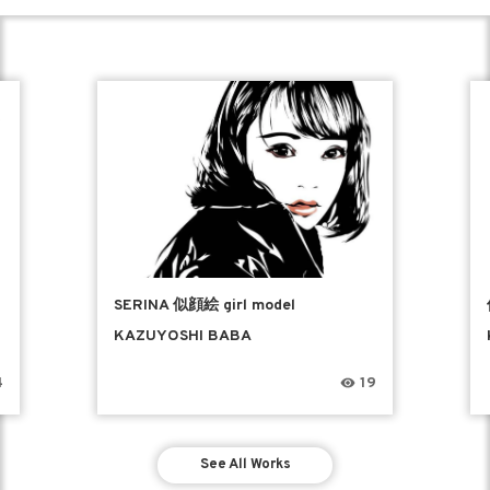
SERINA 似顔絵 girl model
KAZUYOSHI BABA
4
19
See All Works