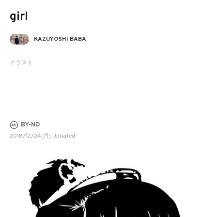
girl
KAZUYOSHI BABA
イラスト
BY-ND
2018/12/24(月) Updated