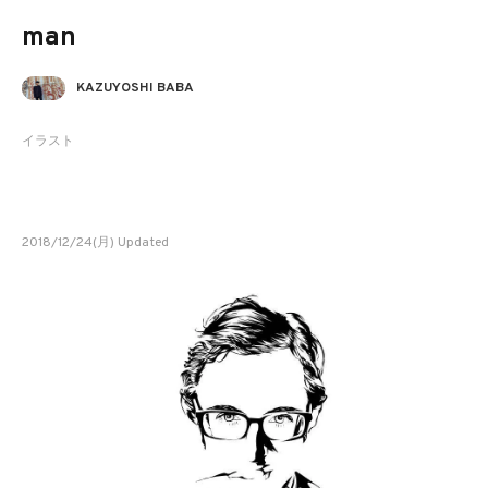
man
KAZUYOSHI BABA
イラスト
2018/12/24(月) Updated