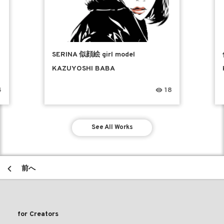
SERINA 似顔絵 girl model
KAZUYOSHI BABA
4
18
See All Works
前へ
for Creators