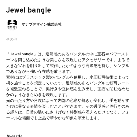
Jewel bangle
マナブデザイン株式会社
その他
「Jewel bangle」は、透明感のあるバングルの中に宝石やパワースト
ーンを閉じ込めたような美しさを表現したアクセサリーです。まるで
大きな宝石を削り出して製作したかのような高級感を持ち、シンプル
でありながら強い存在感を放ちます。
素材にはプラスチック製のバングルを使用し、水圧転写技術によって
柄を施すことを想定しています。透明感のあるバングルに転写シート
を複数重ねることで、奥行きや立体感を生み出し、宝石を閉じ込めた
かのようなきらめきを表現します。
光の当たり方や角度によって内部の色彩や輝きが変化し、手を動かす
たびに異なる表情を楽しむことができます。その透明感と奥行きのあ
る輝きは、日常の装いにさりげなく特別感を添えるだけでなく、フォ
ーマルな場面でも上品で華やかな印象を演出します。