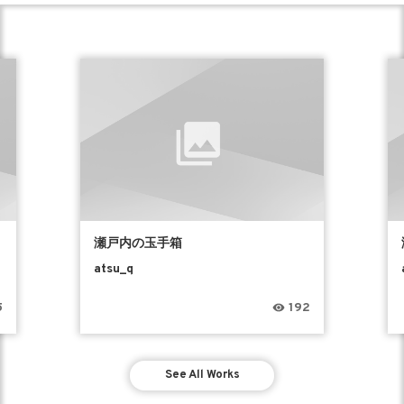
瀬戸内の玉手箱
atsu_q
5
192
See All Works