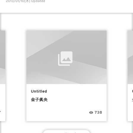
2013/01/10(木) Updated
Untitled
金子眞央
7
738