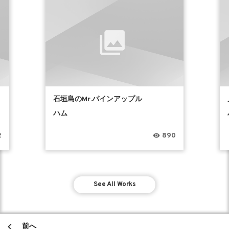
石垣島のMr.パインアップル
ハム
2
890
See All Works
前へ