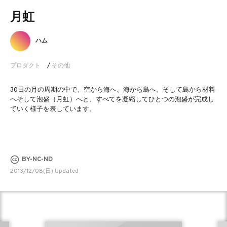
月虹
ハム
プロダクト
/
その他
30日の月の周期の中で、空から海へ、海から島へ、そして島から材料
へそして泡盛（月虹）へと、すべてを凝縮してひとつの泡盛が完成し
ていく様子を表しています。
BY-NC-ND
2013/12/08(日) Updated