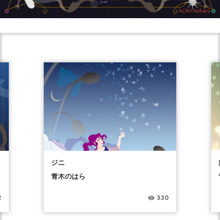
ジニ
青木のはら
2
330