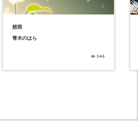
慈雨
青木のはら
346