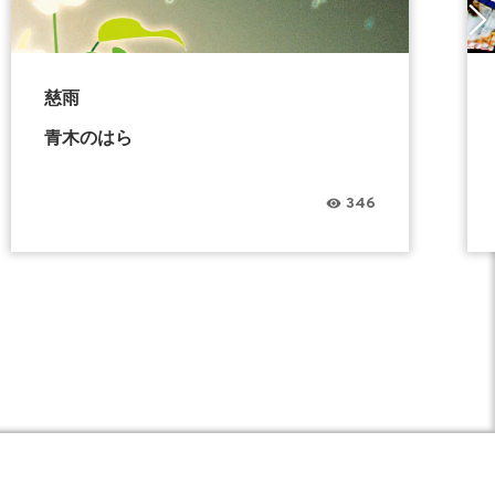
慈雨
青木のはら
346