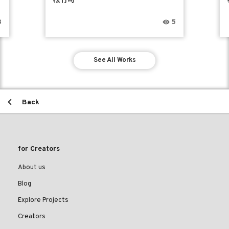
松竹司
8
5
See All Works
Back
for Creators
About us
Blog
Explore Projects
Creators