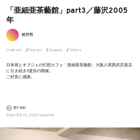
「亜細亜茶藝館」part3／藤沢2005
年
松竹司
Craft Art
/
Fine Art
/
Graphic
/
Others
日本画とオブジェの幻想カフェ「亜細亜茶藝館」大阪八尾西武百貨店
に引き続き3度目の開催。
ご好意に感謝。
BY-ND
SUN, FEB 20, 2022 Updated