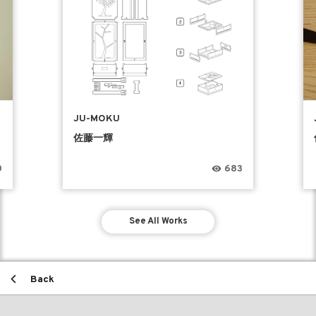
JU-MOKU
佐藤一輝
0
683
See All Works
Back