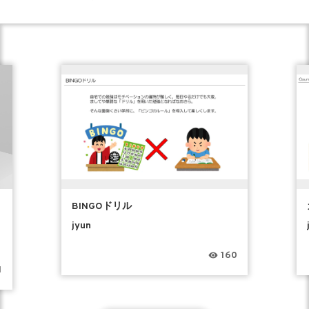
く
BINGOドリル
jyun
160
1