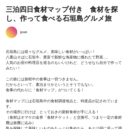
三泊四日食材マップ付き 食材を探
し、作って食べる石垣島グルメ旅
jyun
石垣島には様々なグルメ、美味しい食材がいっぱい！
八重山そばに石垣牛、豊富で新鮮な海産物に穫れたて野菜…。
人気のお宿や料理店を巡るのもいいけれど、どうせなら自分で作って
みたい！
この旅には旅程中の食事は一切つきません。
だからといって、素泊まりかというとそうでもない。
食事の代わりに「食材マップ」がついてくる！
食材マップには石垣島中の食材調達地点と、特産品が記されていま
す。
その場所に行けば、とっておきの新鮮食材が手に入る！
（食材はオマケの金券「食材チケット」と交換可。つまり一定の食材
費は旅費に込み）
島を探検して美味しいものをたっぷり集めたら、あとは宿に戻って調