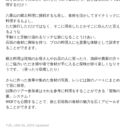
理するだけ！
八重山の郷土料理に挑戦するも良し、食材を活かしてダイナミックに
料理するもよし。
ただ旅行しただけではなく、そこに滞在したとかそこに住んだと言え
るような
手触りと舌触り溢れるリッチな旅になることうけあい。
石垣の食材に興味を持つ、プロの料理人にも貴重な体験として訴求す
ることができます。
郷土料理は現地のお母さんやお店の人に習ったり、漁師や農家の方々
にご協力いただき畑や港で食材が手に入ると探検が捗り楽しくなりそ
うです。（潜ったり収穫したり）
さらに作った食事や集めた食材の写真、レシピは旅のノートにまとめ
て宿に保管。
以降のツアー参加者はそれを参考に料理をすることができる「冒険の
書」システム！
WEBでも公開することで、旅と石垣島の食材の魅力を広くアピールす
ることができます。
TUE, JAN 06, 2015 Updated