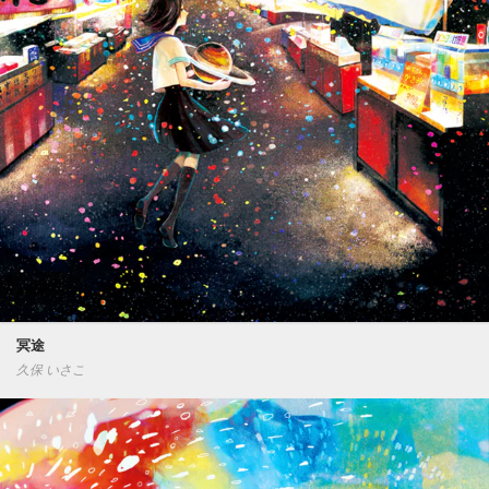
冥途
久保 いさこ