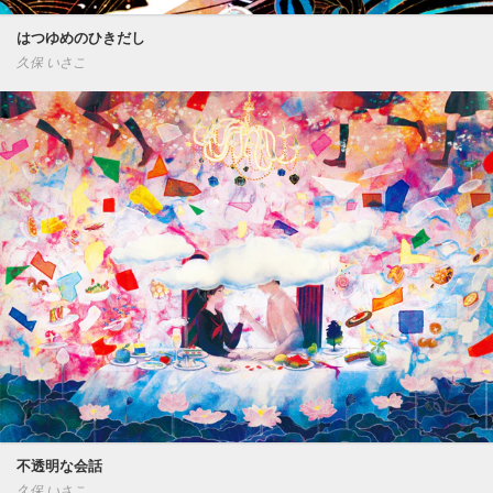
はつゆめのひきだし
久保 いさこ
不透明な会話
久保 いさこ