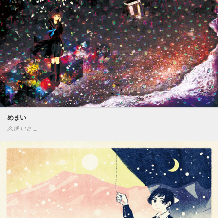
めまい
久保 いさこ