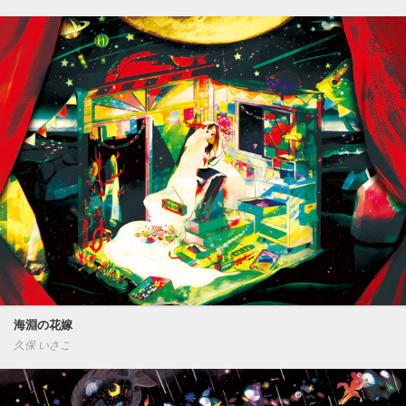
海淵の花嫁
久保 いさこ