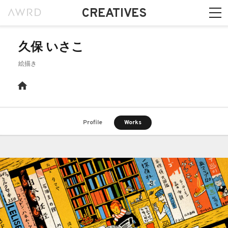
CREATIVES
久保 いさこ
絵描き
Profile
Works