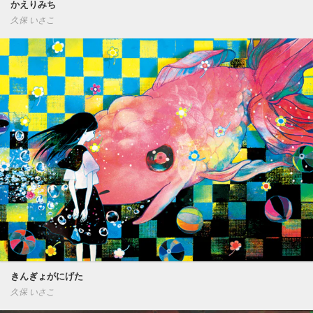
かえりみち
久保 いさこ
きんぎょがにげた
久保 いさこ