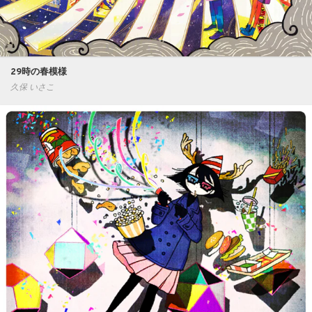
29時の春模様
久保 いさこ