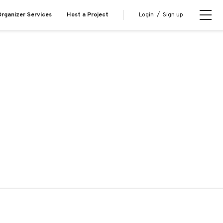
Login
/
Sign up
rganizer Services
Host a Project