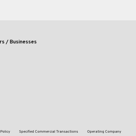
rs / Businesses
 Policy
Specified Commercial Transactions
Operating Company