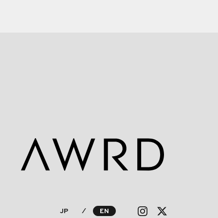
JP
⁄
EN