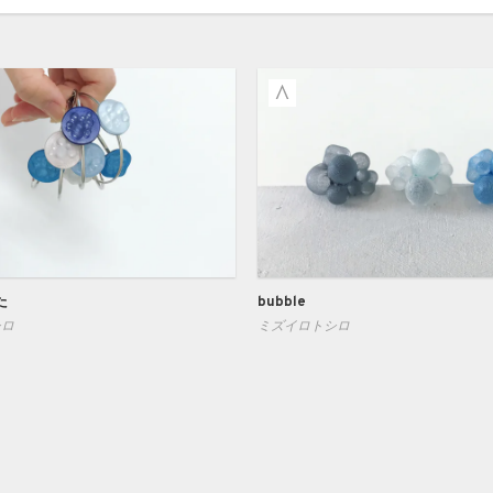
た
bubble
シロ
ミズイロトシロ