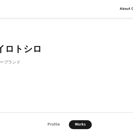
About O
イロトシロ
ーブランド
Works
Profile