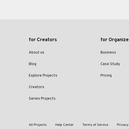
for Creators
for Organize
About us
Business
Blog
Case Study
Explore Projects
Pricing
Creators
Series Projects
All Projects
Help Center
Terms of Service
Privacy