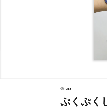
218
ぷくぷく