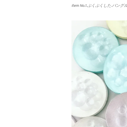
item No.1.ぷくぷくした.バング