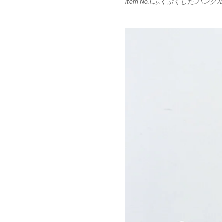
item No.1.ぷくぷくした.バング