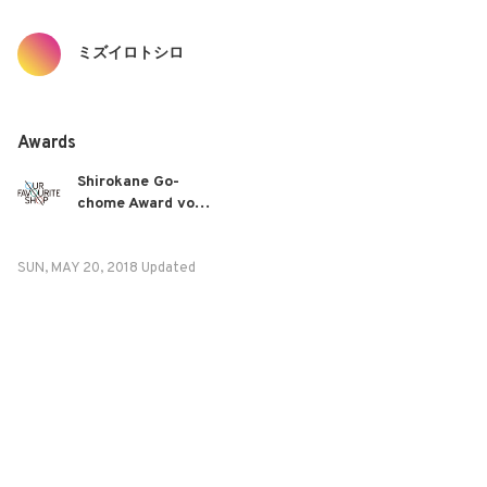
ミズイロトシロ
Awards
Shirokane Go-
chome Award vol 1.
Jewelry and craft
category
SUN, MAY 20, 2018 Updated