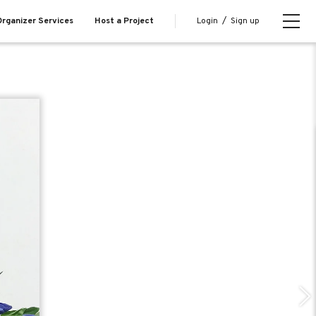
Login
/
Sign up
rganizer Services
Host a Project