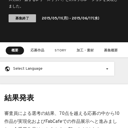
スカ)の「旅するレザースリッパ」とのコラボレーションを実現し
ました。
募集終了
2015/05/11
(月) -
2015/06/17
(水)
概要
応募作品
STORY
加工・素材
募集概要
Select Language
結果発表
審査員による選考の結果、70点を越える応募の中から10
作品が実現化およびFabCafeでの作品展示へと進みまし