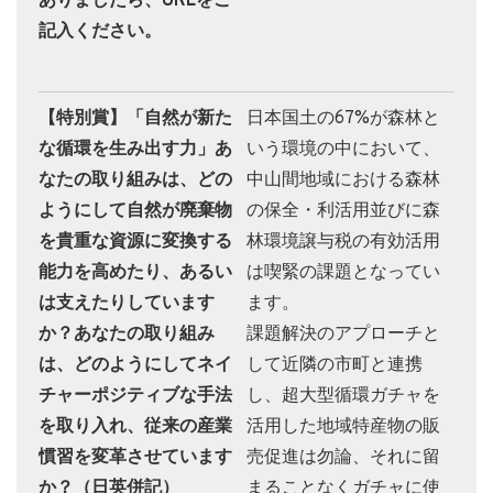
ありましたら、URLをご
記入ください。
【特別賞】「自然が新た
日本国土の67%が森林と
な循環を生み出す力」あ
いう環境の中において、
なたの取り組みは、どの
中山間地域における森林
ようにして自然が廃棄物
の保全・利活用並びに森
を貴重な資源に変換する
林環境譲与税の有効活用
能力を高めたり、あるい
は喫緊の課題となってい
は支えたりしています
ます。
か？あなたの取り組み
課題解決のアプローチと
は、どのようにしてネイ
して近隣の市町と連携
チャーポジティブな手法
し、超大型循環ガチャを
を取り入れ、従来の産業
活用した地域特産物の販
慣習を変革させています
売促進は勿論、それに留
か？（日英併記）
まることなくガチャに使