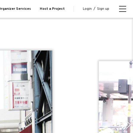
Login
/
Sign up
rganizer Services
Host a Project