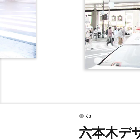
63
六本木デ