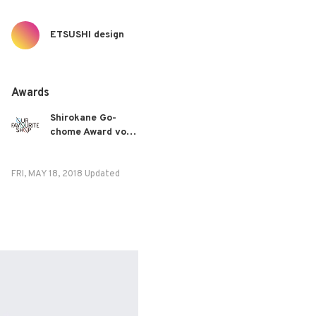
ETSUSHI design
Awards
Shirokane Go-
chome Award vol 1.
Jewelry and craft
category
FRI, MAY 18, 2018 Updated