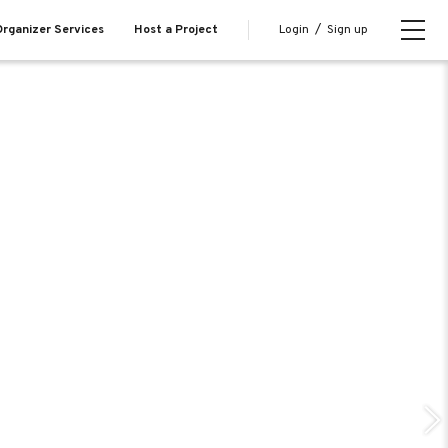
Login
/
Sign up
rganizer Services
Host a Project