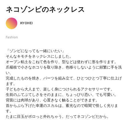
ネコゾンビのネックレス
KYOHEI
Fashion
「ゾンビになっても一緒にいたい」
そんなキモチをネックレスにしました。
オーブン粘土をこねて色を作り、型などは使わずに形を作ります。
爪楊枝で小さなホコリを取り除き、色移りしないように頻繁に手を洗
い、
完成したものを焼き、パーツを組み立て、ひとつひとつ丁寧に仕上げ
ます。
子どもから大人まで、楽しく身につけられるアクセサリーです。
生前のふてぶてしさをそのままに、ちょっぴり恐い、でも可愛い。
背面には肉球があり、心置きなく触ることができます。
首からぶら下げた幸運のスカルは、蓄光なので暗闇で怪しく光りま
す。
たまに目玉がポロっと外れちゃう。だってネコゾンビだから。