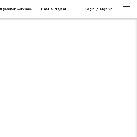
Login
/
Sign up
rganizer Services
Host a Project