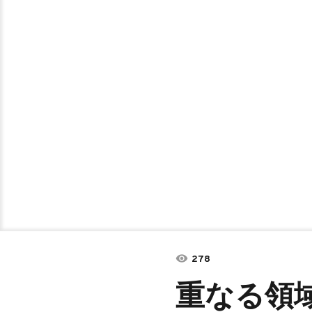
278
重なる領