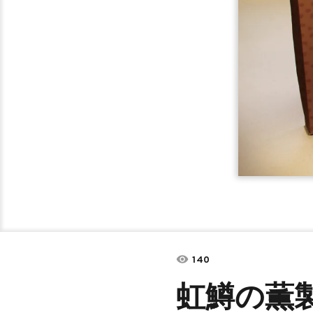
140
虹鱒の薫