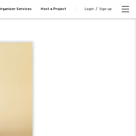
Login
/
Sign up
rganizer Services
Host a Project