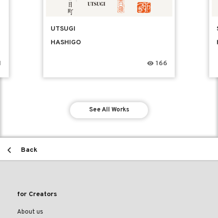
UTSUGI
HASHIGO
1
166
See All Works
Back
for Creators
About us