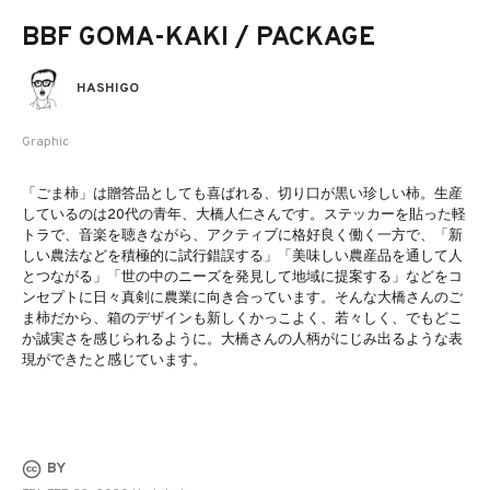
BBF GOMA-KAKI / PACKAGE
HASHIGO
Graphic
「ごま柿」は贈答品としても喜ばれる、切り口が黒い珍しい柿。生産
しているのは20代の青年、大橋人仁さんです。ステッカーを貼った軽
トラで、音楽を聴きながら、アクティブに格好良く働く一方で、「新
しい農法などを積極的に試行錯誤する」「美味しい農産品を通して人
とつながる」「世の中のニーズを発見して地域に提案する」などをコ
ンセプトに日々真剣に農業に向き合っています。そんな大橋さんのご
ま柿だから、箱のデザインも新しくかっこよく、若々しく、でもどこ
か誠実さを感じられるように。大橋さんの人柄がにじみ出るような表
現ができたと感じています。
BY