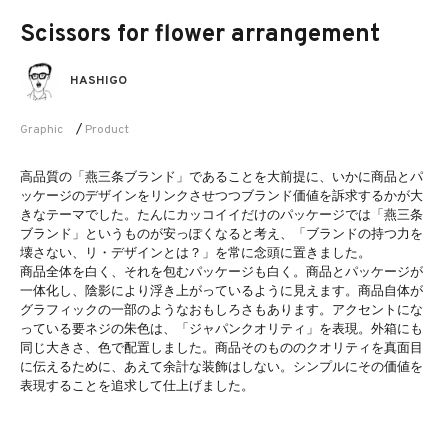
Scissors for flower arrangement
HASHIGO
Graphic
/
Product
高品質の「燕三条ブランド」であることを大前提に、いかに商品とパ
ッケージのデザインをリンクさせつつブランド価値を訴求するかが大
きなテーマでした。たんにカッコイイだけのパッケージでは「燕三条
ブランド」というものが安っぽくなると考え、「ブランドの持つ力を
壊さない、リ・デザインとは？」を常に念頭に置きました。
商品全体を白く、それを包むパッケージも白く。商品とパッケージが
一体化し、陰影により浮き上がっているように見えます。商品自体が
グラフィックの一部のようなおもしろさもあります。アクセントにな
っている要ネジの朱色は、「ジャパンクオリティ」を表現。外箱にも
同じ大きさ、色で配置しました。商品そのもののクオリティを真面目
に伝えるために、あえて余計な装飾はしない。シンプルにその価値を
表現することを追求して仕上げました。