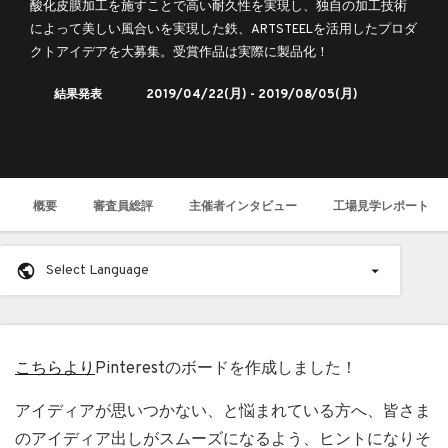
酸化皮膜加工を施すことで高い耐久性を実現し、独自の加工技術
によって美しい風合いを実現した​鉄、ARTSTEELを活用したプロダ
クトアイデアを大募集。受賞作品は実際に製品化！
結果発表
2019/04/22
(月) -
2019/08/05
(月)
概要
審査員総評
主催者インタビュー
工場見学レポート
Select Language
こちらより
Pinterestのボードを作成しました！
アイディアが思いつかない、と悩まれている方へ、皆さま
のアイディア出しがスムーズになるよう、ヒントになりそ