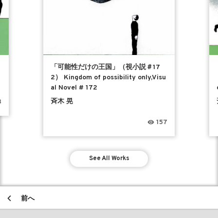
「可能性だけの王国」（視小説＃17
2） Kingdom of possibility only,Visu
al Novel # 172
斉木 晃
3
157
See All Works
前へ