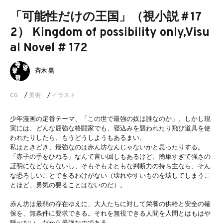
「可能性だけの王国」（視小説＃17
2） Kingdom of possibility only,Visu
al Novel # 172
斉木 晃
CG
/
美術
/
イラスト
少年漫画の定番テーマ、「この世で最強の奴は誰なのか」。しかし現
実には、どんな屈強な格闘家でも、寝込みを襲われたり飛び道具を使
われたりしたら、もうどうしようもあるまい。
私はときどき、最強なのは赤ん坊なんじゃないかと思ったりする。
「赤子の手をひねる」なんて言い回しもあるけど、簡単すぎて強さの
証明になどならないし、そもそもまともな判断力の持ち主なら、そん
な恐ろしいことできるわけがない（壊れやすいものを壊してしまうこ
とほど、勇気の要ることはないのだ）。
赤ん坊は最弱の存在ゆえに、大人たちに対して栄養の供給と安全の確
保を、無条件に要求できる。それを無視できる人間を人間とはもはや