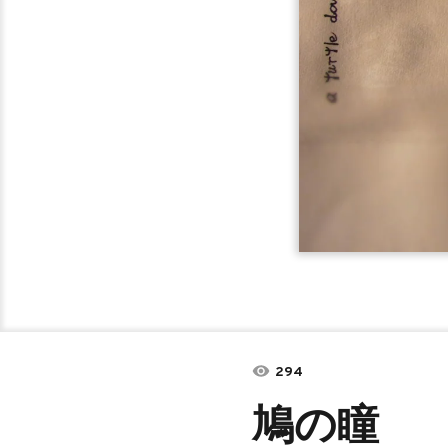
294
鳩の瞳