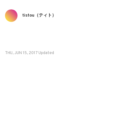
tistou（ティト）
THU, JUN 15, 2017 Updated