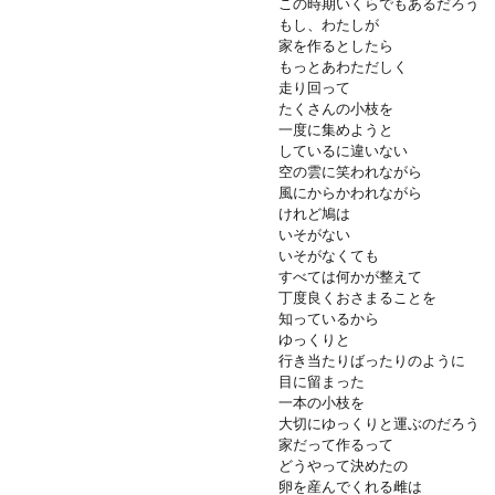
この時期いくらでもあるだろう
もし、わたしが
家を作るとしたら
もっとあわただしく
走り回って
たくさんの小枝を
一度に集めようと
しているに違いない
空の雲に笑われながら
風にからかわれながら
けれど鳩は
いそがない
いそがなくても
すべては何かが整えて
丁度良くおさまることを
知っているから
ゆっくりと
行き当たりばったりのように
目に留まった
一本の小枝を
大切にゆっくりと運ぶのだろう
家だって作るって
どうやって決めたの
卵を産んでくれる雌は