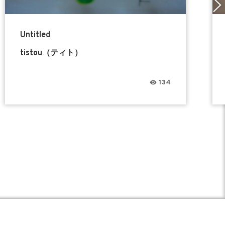
Untitled
tistou（ティト）
134