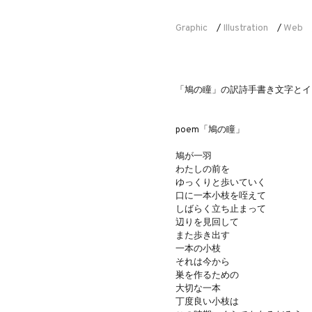
Graphic
Illustration
Web
/
/
「鳩の瞳」の訳詩手書き文字とイ
poem「鳩の瞳」
鳩が一羽
わたしの前を
ゆっくりと歩いていく
口に一本小枝を咥えて
しばらく立ち止まって
辺りを見回して
また歩き出す
一本の小枝
それは今から
巣を作るための
大切な一本
丁度良い小枝は