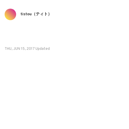
tistou（ティト）
THU, JUN 15, 2017 Updated