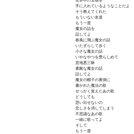
世界中の宝物を
手に入れているようなことだよ
そう教えてくれた
もういない友達
もう一度
魔女の話を
話してよ
春風に飛ぶ魔女の話
いたずらして歩く
小さな魔女の話
いやなやつを懲らしめて
意地悪三昧
素敵な魔女の話
話してよ
魔女の帽子の裏側に
書かれた魔法の歌
せっかく覚えたあの歌
どうしても
思い出せないの
悲しさを消してしまう
不思議なあの歌
一緒に歌ってよ
そして
もう一度