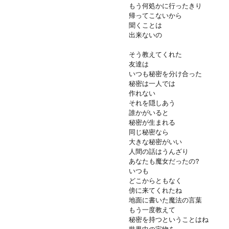
もう何処かに行ったきり
帰ってこないから
聞くことは
出来ないの
そう教えてくれた
友達は
いつも秘密を分け合った
秘密は一人では
作れない
それを隠しあう
誰かがいると
秘密が生まれる
同じ秘密なら
大きな秘密がいい
人間の話はうんざり
あなたも魔女だったの?
いつも
どこからともなく
傍に来てくれたね
地面に書いた魔法の言葉
もう一度教えて
秘密を持つということはね