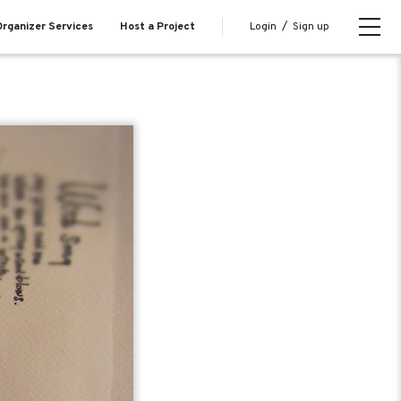
Login
/
Sign up
rganizer Services
Host a Project