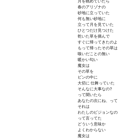
月を眺めていたら
春のアリゾナの
砂地に立っていた
何も無い砂地に
立って月を見ていた
ひとつだけ見つけた
乾いた草を摘んで
すぐに帰ってきたのよ
もって帰ったその草は
嗅いだことの無い
暖かい匂い
魔女は
その草を
ビンの中に
大切に 仕舞っていた
そんなに大事なの?
って聞いたら
あなたの次にね、って
それは
わたしのビジョンなの
って言ってた
どういう意味か
よくわからない
魔女は