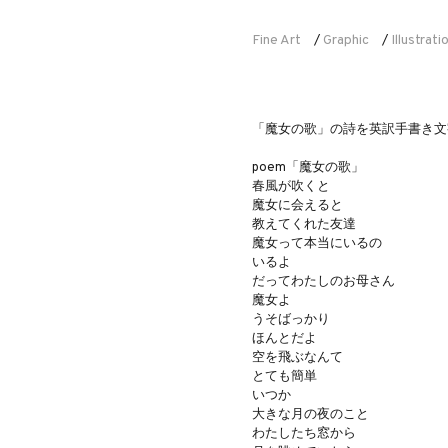
Fine Art
Graphic
Illustrati
/
/
「魔女の歌」の詩を英訳手書き文
poem「魔女の歌」
春風が吹くと
魔女に会えると
教えてくれた友達
魔女って本当にいるの
いるよ
だってわたしのお母さん
魔女よ
うそばっかり
ほんとだよ
空を飛ぶなんて
とても簡単
いつか
大きな月の夜のこと
わたしたち窓から