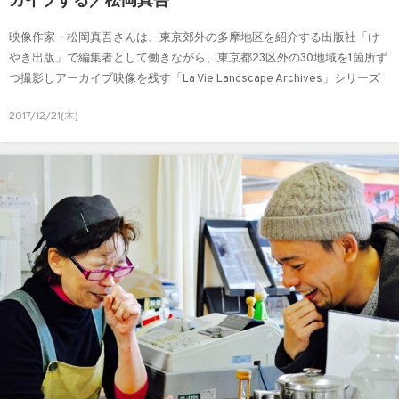
カイブする／松岡真吾
映像作家・松岡真吾さんは、東京郊外の多摩地区を紹介する出版社「け
やき出版」で編集者として働きながら、東京都23区外の30地域を1箇所ず
つ撮影しアーカイブ映像を残す「La Vie Landscape Archives」シリーズ
作品をたったひとりで手がけています。わたしたちが松岡さんと出会う
2017/12/21(木)
きっかけとなった、兵庫県の里山・多可町のPRムービー共創プロジェク
ト『TAKA VIDEO CAMP』にも触れながら、その制作の背景を伺いまし
た。