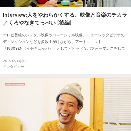
Interview:人をやわらかくする、映像と音楽のチカラ
／くろやなぎてっぺい [後編]
テレビ番組のジングル映像やコマーシャル映像、ミュージックビデオの
ディレクションなどを多数手がけながら、アートユニット
『1980YEN（イチキュッパ）』としてビビッドなパフォーマンスをして
いる映像ディレクター・くろやなぎてっぺいさん。そんな、くろやなぎ
2017/12/13(水)
さんの創作活動の源泉をさぐるインタビュー。
インタビュー