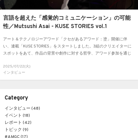
言語を超えた「感覚的コミュニケーション」の可能
性／Mutsushi Asai - KUSE STORIES vol.1
アート＆テクノロジーアワード「クセがあるアワード：塗」開催に伴
い、連載「KUSE STORIES」をスタートしました。3組のクリエイターに
スポットをあて、作品の背景や創作に対する哲学、アワード参加を通じ
た体験に触れていきます。1人目はMutsushi Asai さん。日用品と非日用品
2025/07/22(火)
を作る制作スタジオ「Metalium llc」を拠点に活動の場を広げているAsai
インタビュー
さんにお話を伺いました。
Category
インタビュー (48)
イベント (18)
レポート (42)
トピック (9)
#AMGC (17)