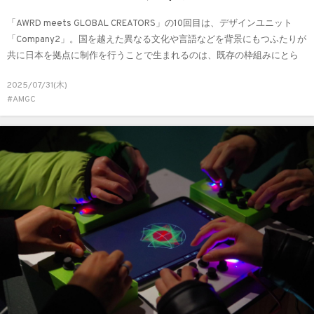
「AWRD meets GLOBAL CREATORS」の10回目は、デザインユニット
「Company2」。国を越えた異なる文化や言語などを背景にもつふたりが
共に日本を拠点に制作を行うことで生まれるのは、既存の枠組みにとら
われない視点と造形です。Company2としての創作の原点や東京での活
2025/07/31(木)
動、表現活動の向き合い方についてお話を伺いました。
#AMGC