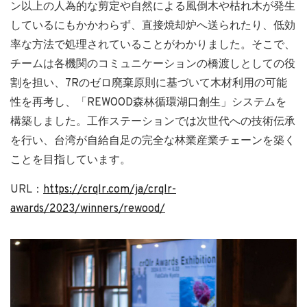
ン以上の人為的な剪定や自然による風倒木や枯れ木が発生
しているにもかかわらず、直接焼却炉へ送られたり、低効
率な方法で処理されていることがわかりました。そこで、
チームは各機関のコミュニケーションの橋渡しとしての役
割を担い、7Rのゼロ廃棄原則に基づいて木材利用の可能
性を再考し、「REWOOD森林循環湖口創生」システムを
構築しました。工作ステーションでは次世代への技術伝承
を行い、台湾が自給自足の完全な林業産業チェーンを築く
ことを目指しています。
URL：
https://crqlr.com/ja/crqlr-
awards/2023/winners/rewood/