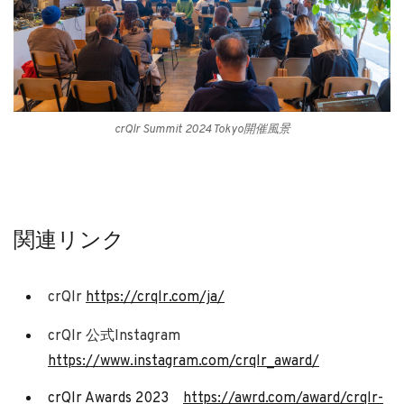
crQlr Summit 2024 Tokyo開催風景
関連リンク
crQlr
https://crqlr.com/ja/
crQlr 公式Instagram
https://www.instagram.com/crqlr_award/
crQlr Awards 2023
https://awrd.com/award/crqlr-