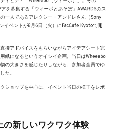
ィビティ「Wheeebo（ウィーボ）」。その
イデアを募集する「ウィーボとあそぼ」AWARDSのス
の一人であるアレクシー・アンドレさん（Sony
ベントが8月6日（火）にFacCafe Kyotoで開
に直接アドバイスをもらいながらアイデアシート完
紙になるというオイシイ企画。当日はWheeebo
実物の大きさを感じたりしながら、参加者全員でゆ
ました。
ークショップを中心に、イベント当日の様子をレポ
る水上の新しいワクワク体験