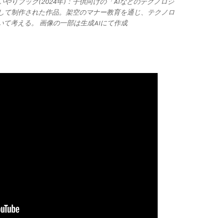
やりブック(2024年)：子供向けの「AIなどのテクノロジ
して制作された作品。架空のマナー教育を通じ、テクノロ
て考える。 画像の一部は生成AIにて作成