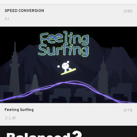
SPEED CONVERSION
0180
S.I
Feeling Surfing
0178
としめ