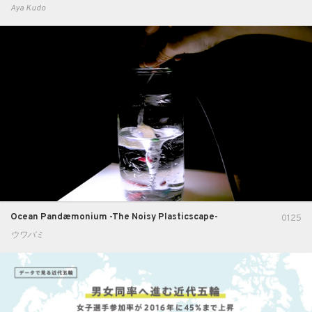
Aya Kudo
Ocean Pandæmonium -The Noisy Plasticscape-
0125
ウワバミ