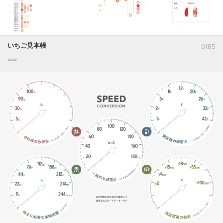
いちご見本帳
0185
aaa