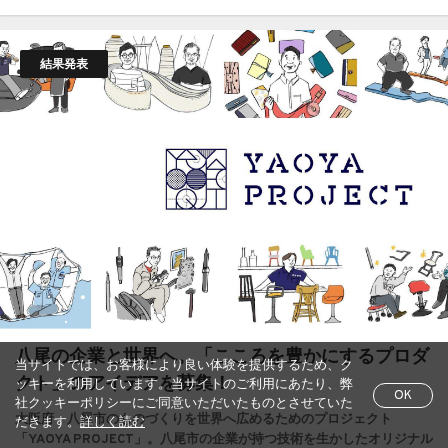
結果発表
八尾の企業と世界へ。「こころを豊かにするプロダ
当サイトでは、お客様により良い体験を提供するため、ク
クト」のアイデアを募集！
ッキーを利用しています。当サイトのご利用にあたり、弊
OK
社クッキーポリシーにご同意いただいたものとさせていた
大阪府・八尾市のものづくりを世界へ広めるためのプロジェクト
だきます。
詳しく読む
「YAOYA PROJECT」。八尾市の企業が持つ技術を生かしたオリジナル