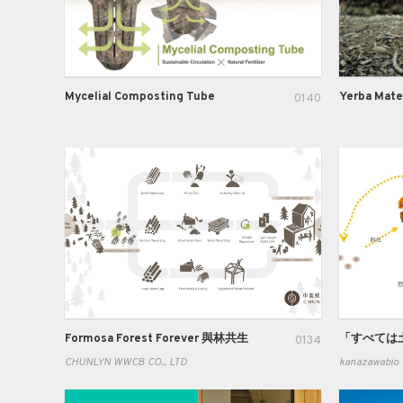
Mycelial Composting Tube
0140
Formosa Forest Forever 與林共生
0134
CHUNLYN WWCB CO., LTD
kanazawabio