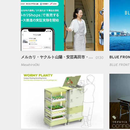
メルカリ・ヤクルト山陽・安芸高田市・三次市による”三方よし”のリユース推進を目指す実証実験
0130
MasahiroOki
BLUE FRONT