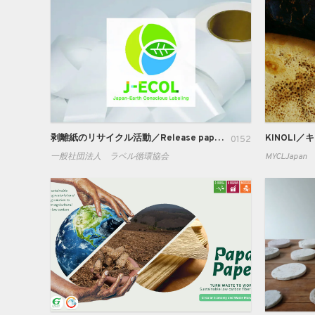
剥離紙のリサイクル活動／Release paper recycling activities
KINOLI／
0152
一般社団法人 ラベル循環協会
MYCLJapan