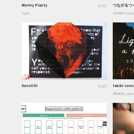
Wormy Planty
つながるつくえ
0125
zujin
SEMBA corpo
Xenolith
takibi con
0120
@takibi_conn