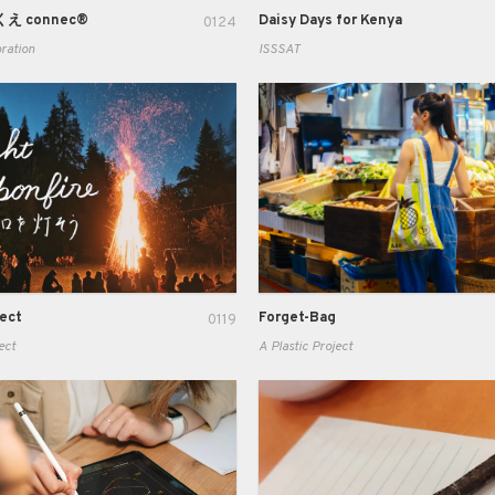
 connec®
Daisy Days for Kenya
0124
ration
ISSSAT
nect
Forget-Bag
0119
ect
A Plastic Project