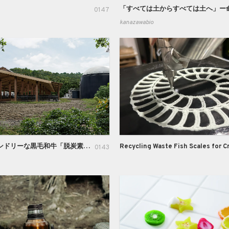
0147
kanazawabio
アースフレンドリーな黒毛和牛「脱炭素牛」の開発と、有機系廃棄物を原材料としたメタン発酵バイオガス発電による循環型社会の創造
0143