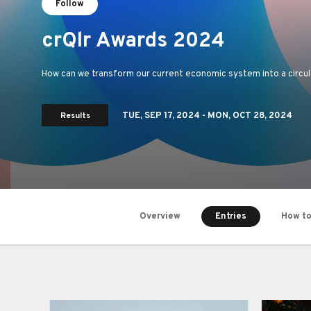
Follow
crQlr Awards 2024
How can we transform our current economic system into a circula
Results
TUE,
SEP 17, 2024
- MON,
OCT 28, 2024
Entries
Overview
How to