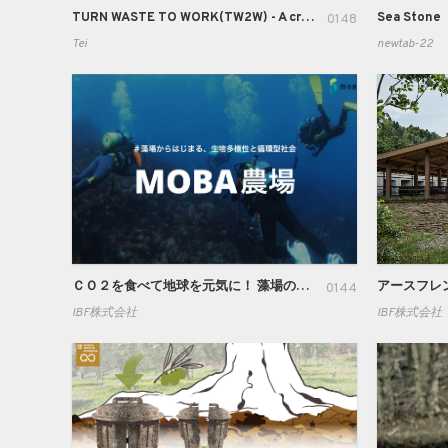
TURN WASTE TO WORK(TW2W) - A creating eco-friendly paper packaging using no-burn corn husk from Thailand.
Sea Stone
0148
Tei
newtab-22
ＣＯ２を食べて地球を元気に！ 藻場の再生からはじまる、生物多様性と循環型社会
0144
IBF株式会社
IBF株式会社