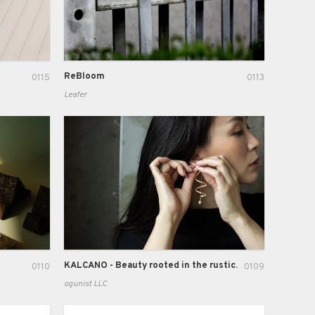
ReBloom
0115
0113
Leafer
KALCANO - Beauty rooted in the rustic.
0110
0109
ogunist LLC