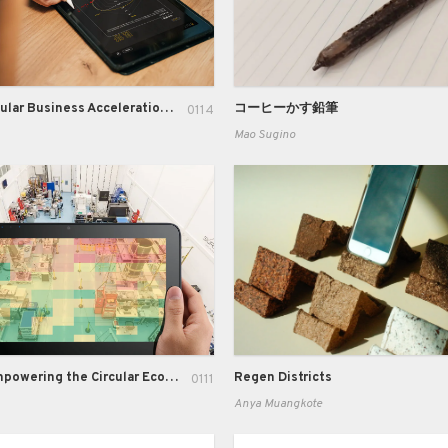
C-BAT (Circular Business Acceleration Tool)
コーヒーかす鉛筆
0114
Mao Sugino
WeavAir: Empowering the Circular Economy through Innovative Resource Monitoring and Management
Regen Districts
0111
Anya Muangkote