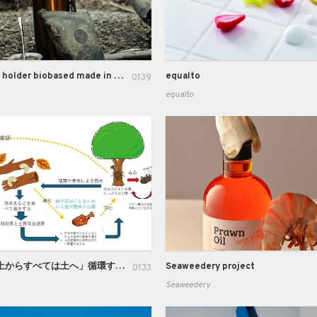
Yerba Mate holder biobased made in Chilean Patagonia
equalto
0139
equalto
「すべては土からすべては土へ」循環するカブトムシ
Seaweedery project
0133
Seaweedery