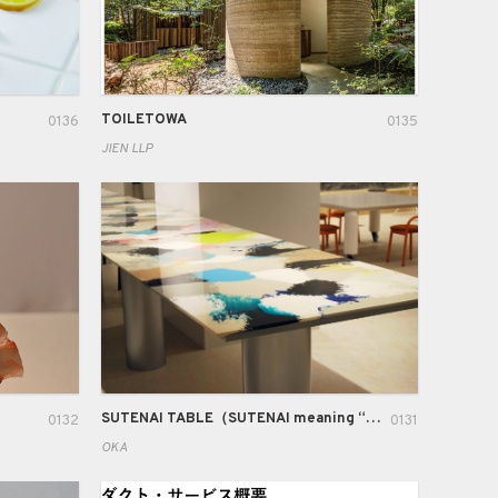
TOILETOWA
0136
0135
JIEN LLP
SUTENAI TABLE（SUTENAI meaning “not to throw away” in Japanese）
0132
0131
OKA