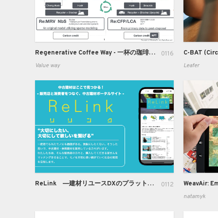
Regenerative Coffee Way - 一杯の珈琲が社会を Regeneration(再生)する -
0116
Value way
Leafer
ReLink ―建材リユースDXのプラットフォーム―
0112
natamyk