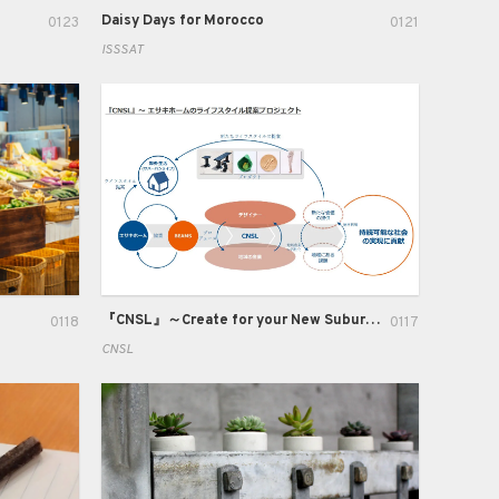
Daisy Days for Morocco
0123
0121
ISSSAT
『CNSL』～Create for your New Suburban Sustainable Life～
0118
0117
CNSL