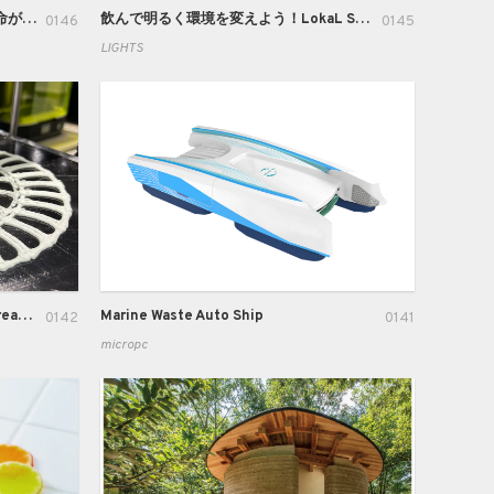
「すべては土からすべては土へ」ー命が循環するするカブトムシ計画 “Everything is from soil to soil” - Beetle project where life circulates
飲んで明るく環境を変えよう！LokaL Shopのパンビールプロジェクト／Cheers to a Brighter World! - LokaL Shop's Bread Beer Project.
0146
0145
LIGHTS
Recycling Waste Fish Scales for Creative Design and Reuse through 3D Printing Technology
Marine Waste Auto Ship
0142
0141
micropc