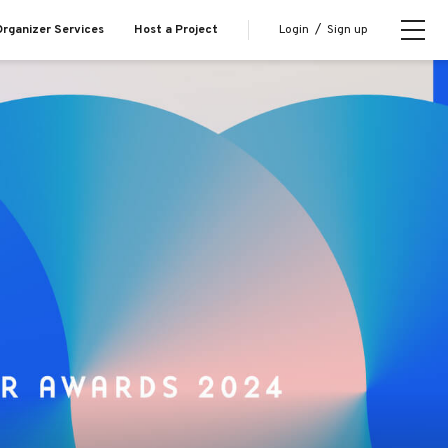
Login
/
Sign up
rganizer Services
Host a Project