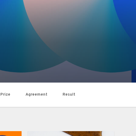
 Prize
Agreement
Result