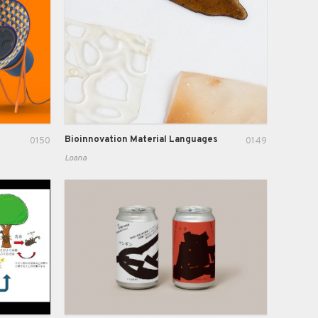
Bioinnovation Material Languages
0150
0149
Loana