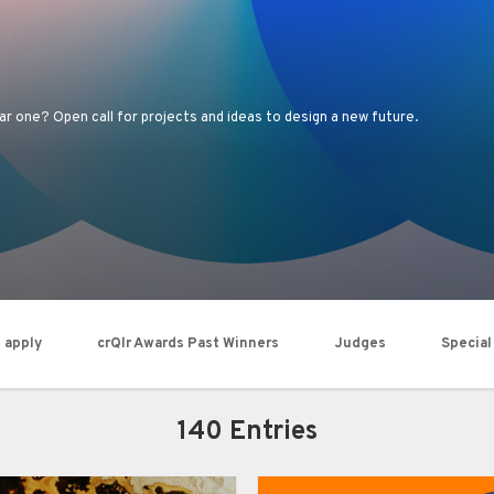
r one? Open call for projects and ideas to design a new future.
 apply
crQlr Awards Past Winners
Judges
Special
140 Entries