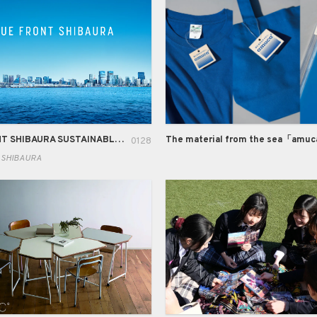
BLUE FRONT SHIBAURA SUSTAINABLE ACTION
The material from the sea「amu
0128
 SHIBAURA